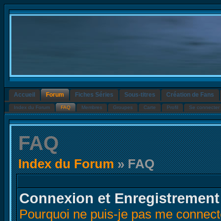
Accueil
Forum
Fiches Séries
Sous-titres
Création de Fans
Index du Forum
FAQ
Membres
Groupes
Carte
Profil
Se connecter 
FAQ
Index du Forum
» FAQ
Connexion et Enregistrement
Pourquoi ne puis-je pas me connect