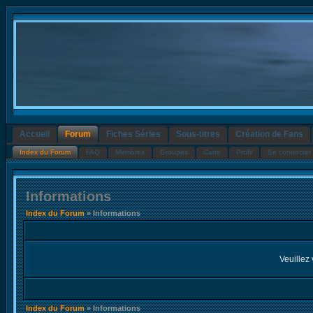
Accueil
Forum
Fiches Séries
Sous-titres
Création de Fans
Index du Forum
FAQ
Membres
Groupes
Carte
Profil
Se connecter 
Informations
Index du Forum
» Informations
Veuillez 
Index du Forum
» Informations