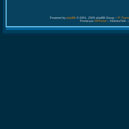
Powered by
phpBB
© 2001, 2005 phpBB Group ::
FI Them
Portail par
GFPortal
:: ©SériesTélé -