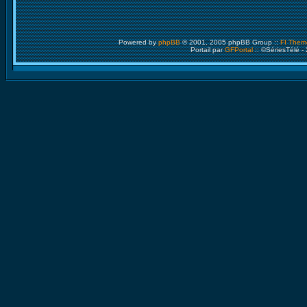
Powered by
phpBB
© 2001, 2005 phpBB Group ::
FI Them
Portail par
GFPortal
:: ©SériesTélé -