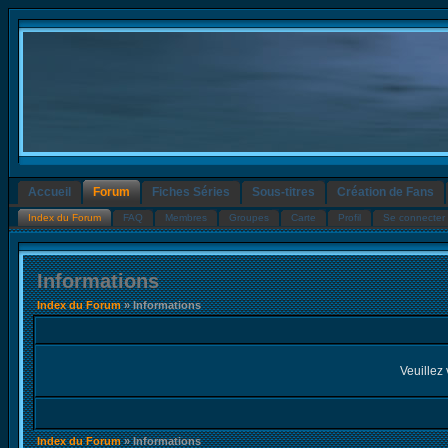
Accueil
Forum
Fiches Séries
Sous-titres
Création de Fans
Index du Forum
FAQ
Membres
Groupes
Carte
Profil
Se connecter 
Informations
Index du Forum
» Informations
Veuillez 
Index du Forum
» Informations