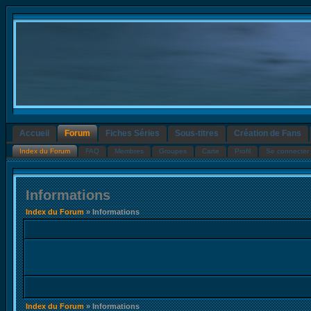
Accueil
Forum
Fiches Séries
Sous-titres
Création de Fans
Index du Forum
FAQ
Membres
Groupes
Carte
Profil
Se connecter 
Informations
Index du Forum
» Informations
Index du Forum
» Informations