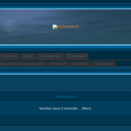
Services
Quizz
S'enregistrer
Connexion
pour vérifier ses messages privés
Rechercher
SmartFeed
Calendrier
Informations
Veuillez vous Connecter ... Merci.