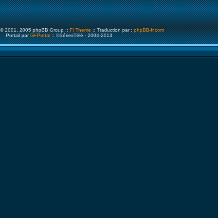
© 2001, 2005 phpBB Group ::
FI Theme
:: Traduction par :
phpBB-fr.com
Portail par
GFPortal
:: ©SériesTélé - 2004-2013