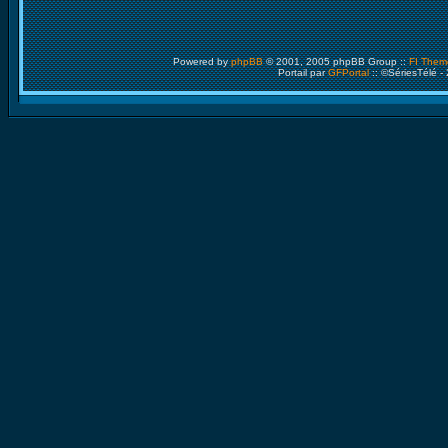
Powered by
phpBB
© 2001, 2005 phpBB Group ::
FI Them
Portail par
GFPortal
:: ©SériesTélé -