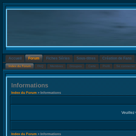
Accueil
Forum
Fiches Séries
Sous-titres
Création de Fans
Index du Forum
FAQ
Membres
Groupes
Carte
Profil
Se connecter 
Informations
Index du Forum
» Informations
Veuillez 
Index du Forum
» Informations