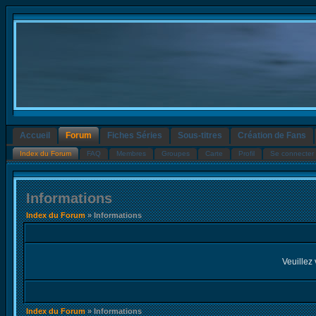
Accueil
Forum
Fiches Séries
Sous-titres
Création de Fans
Index du Forum
FAQ
Membres
Groupes
Carte
Profil
Se connecter 
Informations
Index du Forum
» Informations
Veuillez 
Index du Forum
» Informations