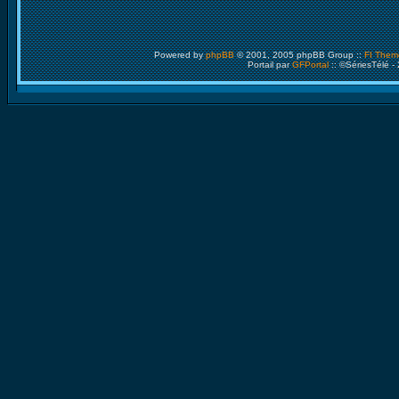
Powered by
phpBB
© 2001, 2005 phpBB Group ::
FI Them
Portail par
GFPortal
:: ©SériesTélé -