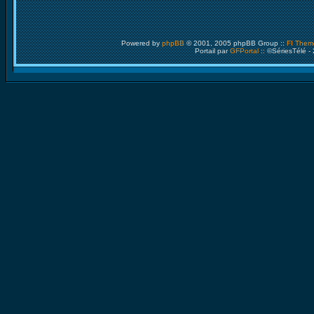
Powered by
phpBB
© 2001, 2005 phpBB Group ::
FI Them
Portail par
GFPortal
:: ©SériesTélé -