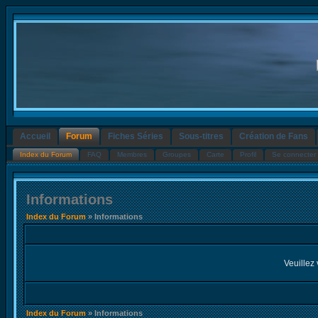
Accueil
Forum
Fiches Séries
Sous-titres
Création de Fans
Index du Forum
FAQ
Membres
Groupes
Carte
Profil
Se connecter 
Informations
Index du Forum
» Informations
Veuillez 
Index du Forum
» Informations