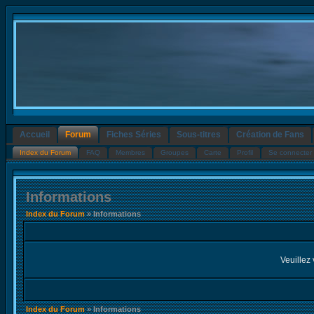
Accueil
Forum
Fiches Séries
Sous-titres
Création de Fans
Index du Forum
FAQ
Membres
Groupes
Carte
Profil
Se connecter 
Informations
Index du Forum
» Informations
Veuillez 
Index du Forum
» Informations