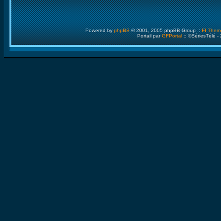
Powered by
phpBB
© 2001, 2005 phpBB Group ::
FI Them
Portail par
GFPortal
:: ©SériesTélé -