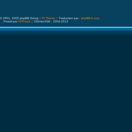
© 2001, 2005 phpBB Group ::
FI Theme
:: Traduction par :
phpBB-fr.com
Portail par
GFPortal
:: ©SériesTélé - 2004-2013