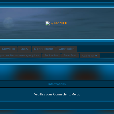
Services
Quizz
S'enregistrer
Connexion
pour vérifier ses messages privés
Rechercher
SmartFeed
Calendrier
Informations
Veuillez vous Connecter ... Merci.