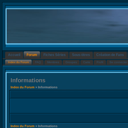
Accueil
Forum
Fiches Séries
Sous-titres
Création de Fans
Index du Forum
FAQ
Membres
Groupes
Carte
Profil
Se connecter 
Informations
Index du Forum
» Informations
Index du Forum
» Informations