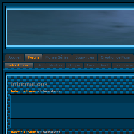
Accueil
Forum
Fiches Séries
Sous-titres
Création de Fans
Index du Forum
FAQ
Membres
Groupes
Carte
Profil
Se connecter 
Informations
Index du Forum
» Informations
Index du Forum
» Informations