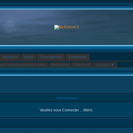
Services
Quizz
S'enregistrer
Connexion
pour vérifier ses messages privés
Rechercher
SmartFeed
Calendrier
Informations
Veuillez vous Connecter ... Merci.