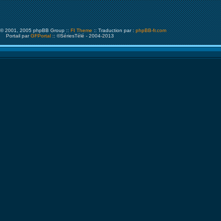
© 2001, 2005 phpBB Group ::
FI Theme
:: Traduction par :
phpBB-fr.com
Portail par
GFPortal
:: ©SériesTélé - 2004-2013