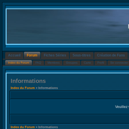
Accueil
Forum
Fiches Séries
Sous-titres
Création de Fans
Index du Forum
FAQ
Membres
Groupes
Carte
Profil
Se connecter 
Informations
Index du Forum
» Informations
Veuillez 
Index du Forum
» Informations