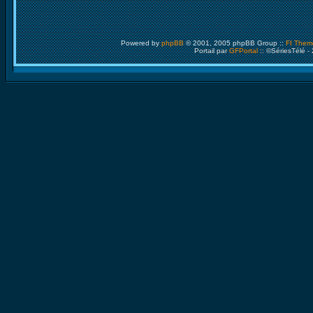
Powered by
phpBB
© 2001, 2005 phpBB Group ::
FI Them
Portail par
GFPortal
:: ©SériesTélé -