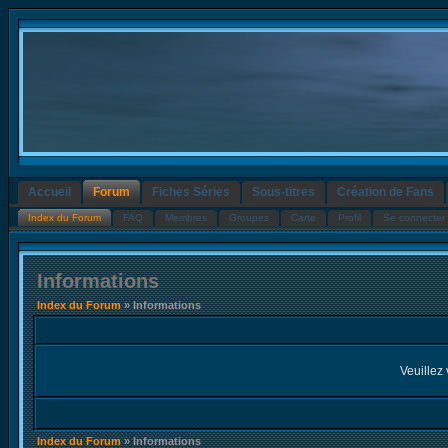
Accueil
Forum
Fiches Séries
Sous-titres
Création de Fans
Index du Forum
FAQ
Membres
Groupes
Carte
Profil
Se connecter 
Informations
Index du Forum
» Informations
Veuillez 
Index du Forum
» Informations