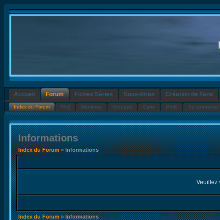
Accueil
Forum
Fiches Séries
Sous-titres
Création de Fans
Index du Forum
FAQ
Membres
Groupes
Carte
Profil
Se connecter 
Informations
Index du Forum
» Informations
Veuillez 
Index du Forum
» Informations