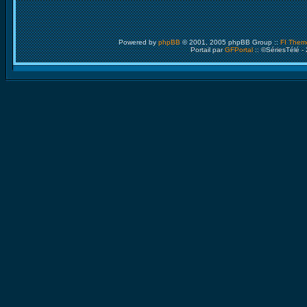
Powered by
phpBB
© 2001, 2005 phpBB Group ::
FI Them
Portail par
GFPortal
:: ©SériesTélé -