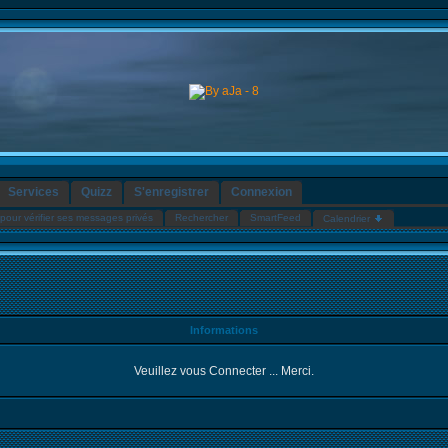
Services
Quizz
S'enregistrer
Connexion
pour vérifier ses messages privés
Rechercher
SmartFeed
Calendrier
Informations
Veuillez vous Connecter ... Merci.