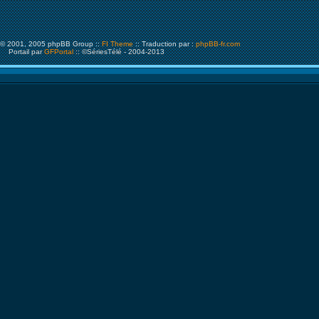
© 2001, 2005 phpBB Group ::
FI Theme
:: Traduction par :
phpBB-fr.com
Portail par
GFPortal
:: ©SériesTélé - 2004-2013