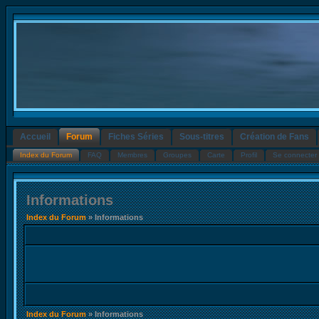
Accueil
Forum
Fiches Séries
Sous-titres
Création de Fans
Index du Forum
FAQ
Membres
Groupes
Carte
Profil
Se connecter 
Informations
Index du Forum
» Informations
Index du Forum
» Informations