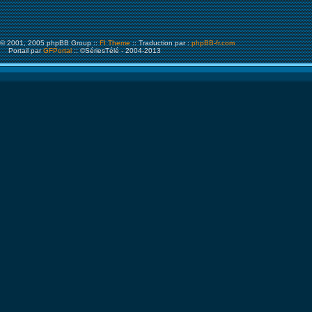
© 2001, 2005 phpBB Group ::
FI Theme
:: Traduction par :
phpBB-fr.com
Portail par
GFPortal
:: ©SériesTélé - 2004-2013