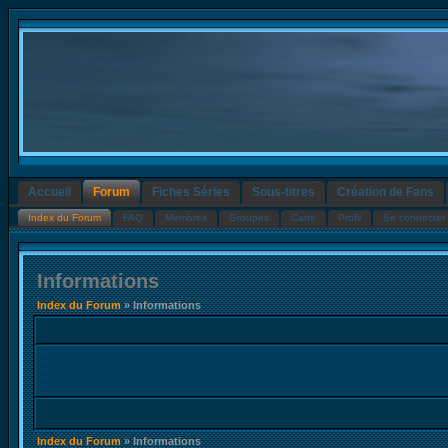
Accueil
Forum
Fiches Séries
Sous-titres
Création de Fans
Index du Forum
FAQ
Membres
Groupes
Carte
Profil
Se connecter 
Informations
Index du Forum
» Informations
Index du Forum
» Informations