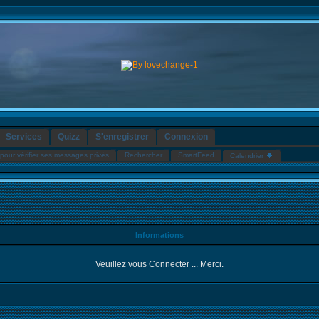
Services
Quizz
S'enregistrer
Connexion
pour vérifier ses messages privés
Rechercher
SmartFeed
Calendrier
Informations
Veuillez vous Connecter ... Merci.