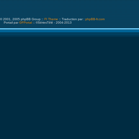
© 2001, 2005 phpBB Group ::
FI Theme
:: Traduction par :
phpBB-fr.com
Portail par
GFPortal
:: ©SériesTélé - 2004-2013