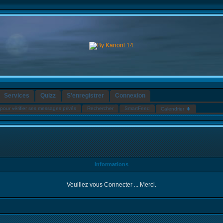
Services
Quizz
S'enregistrer
Connexion
pour vérifier ses messages privés
Rechercher
SmartFeed
Calendrier
Informations
Veuillez vous Connecter ... Merci.