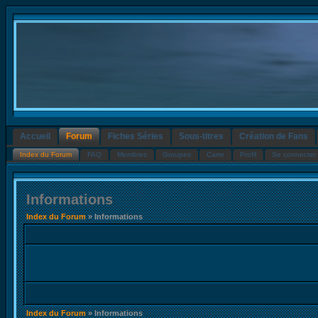
Accueil
Forum
Fiches Séries
Sous-titres
Création de Fans
Index du Forum
FAQ
Membres
Groupes
Carte
Profil
Se connecter 
Informations
Index du Forum
» Informations
Index du Forum
» Informations