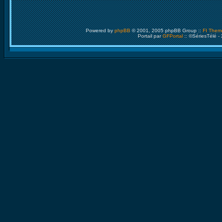
Powered by
phpBB
© 2001, 2005 phpBB Group ::
FI Them
Portail par
GFPortal
:: ©SériesTélé -