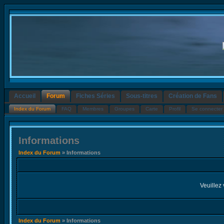
Accueil
Forum
Fiches Séries
Sous-titres
Création de Fans
Index du Forum
FAQ
Membres
Groupes
Carte
Profil
Se connecter 
Informations
Index du Forum
» Informations
Veuillez 
Index du Forum
» Informations