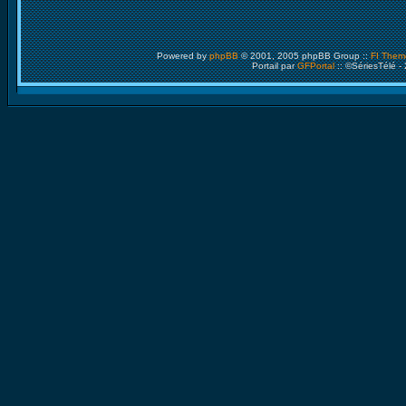
Powered by
phpBB
© 2001, 2005 phpBB Group ::
FI Them
Portail par
GFPortal
:: ©SériesTélé -