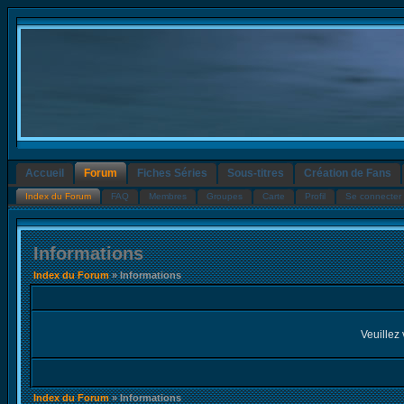
Accueil
Forum
Fiches Séries
Sous-titres
Création de Fans
Index du Forum
FAQ
Membres
Groupes
Carte
Profil
Se connecter 
Informations
Index du Forum
» Informations
Veuillez 
Index du Forum
» Informations