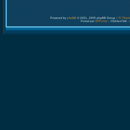
Powered by
phpBB
© 2001, 2005 phpBB Group ::
FI Them
Portail par
GFPortal
:: ©SériesTélé -