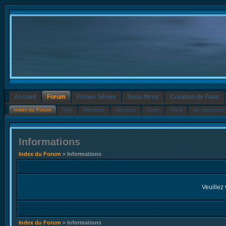
Accueil
Forum
Fiches Séries
Sous-titres
Création de Fans
Index du Forum
FAQ
Membres
Groupes
Carte
Profil
Se connecter 
Informations
Index du Forum
» Informations
Veuillez 
Index du Forum
» Informations