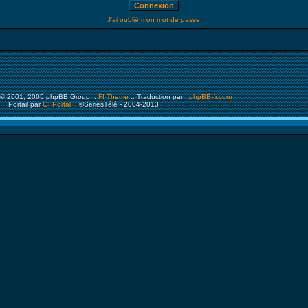
J'ai oublié mon mot de passe
© 2001, 2005 phpBB Group ::
FI Theme
:: Traduction par :
phpBB-fr.com
Portail par
GFPortal
:: ©SériesTélé - 2004-2013