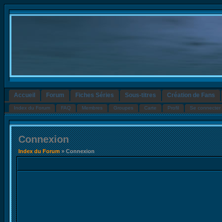
Accueil
Forum
Fiches Séries
Sous-titres
Création de Fans
Index du Forum
FAQ
Membres
Groupes
Carte
Profil
Se connecter 
Connexion
Index du Forum
» Connexion