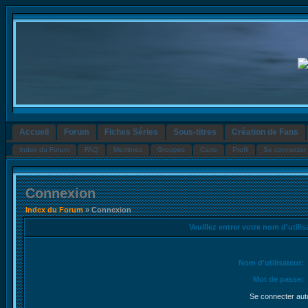
Accueil
Forum
Fiches Séries
Sous-titres
Création de Fans
Index du Forum
FAQ
Membres
Groupes
Carte
Profil
Se connecter 
Connexion
Index du Forum
» Connexion
Veuillez entrer votre nom d'utili
Nom d'utilisateur:
Mot de passe:
Se connecter aut