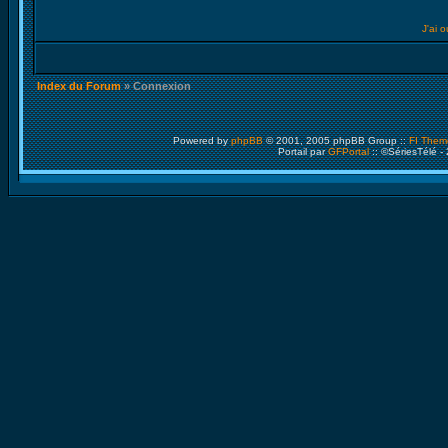
J'ai 
Index du Forum
» Connexion
Powered by
phpBB
© 2001, 2005 phpBB Group ::
FI Them
Portail par
GFPortal
:: ©SériesTélé -