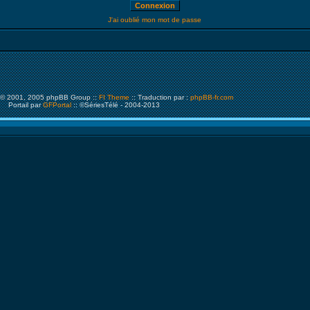
J'ai oublié mon mot de passe
© 2001, 2005 phpBB Group ::
FI Theme
:: Traduction par :
phpBB-fr.com
Portail par
GFPortal
:: ©SériesTélé - 2004-2013