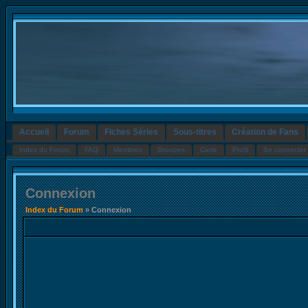
Accueil
Forum
Fiches Séries
Sous-titres
Création de Fans
Index du Forum
FAQ
Membres
Groupes
Carte
Profil
Se connecter 
Connexion
Index du Forum
» Connexion