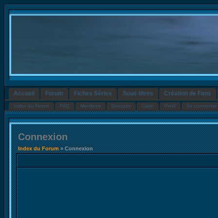
Accueil
Forum
Fiches Séries
Sous-titres
Création de Fans
Index du Forum
FAQ
Membres
Groupes
Carte
Profil
Se connecter 
Connexion
Index du Forum
» Connexion