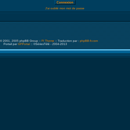
J'ai oublié mon mot de passe
© 2001, 2005 phpBB Group ::
FI Theme
:: Traduction par :
phpBB-fr.com
Portail par
GFPortal
:: ©SériesTélé - 2004-2013