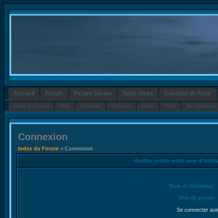
Accueil
Forum
Fiches Séries
Sous-titres
Création de Fans
Index du Forum
FAQ
Membres
Groupes
Carte
Profil
Se connecter 
Connexion
Index du Forum
» Connexion
Veuillez entrer votre nom d'utili
Nom d'utilisateur:
Mot de passe:
Se connecter aut