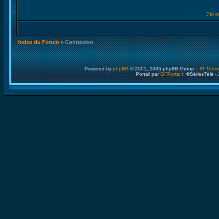
J'ai 
Index du Forum
» Connexion
Powered by
phpBB
© 2001, 2005 phpBB Group ::
FI Them
Portail par
GFPortal
:: ©SériesTélé -