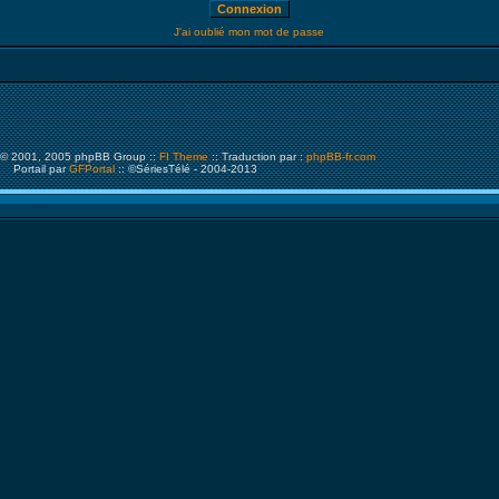
J'ai oublié mon mot de passe
© 2001, 2005 phpBB Group ::
FI Theme
:: Traduction par :
phpBB-fr.com
Portail par
GFPortal
:: ©SériesTélé - 2004-2013