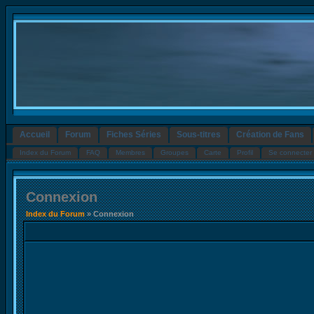
Accueil
Forum
Fiches Séries
Sous-titres
Création de Fans
Index du Forum
FAQ
Membres
Groupes
Carte
Profil
Se connecter 
Connexion
Index du Forum
» Connexion