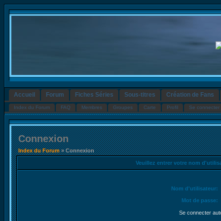
Accueil
Forum
Fiches Séries
Sous-titres
Création de Fans
Index du Forum
FAQ
Membres
Groupes
Carte
Profil
Se connecter 
Connexion
Index du Forum
» Connexion
Veuillez entrer votre nom d'utili
Nom d'utilisateur:
Mot de passe:
Se connecter aut