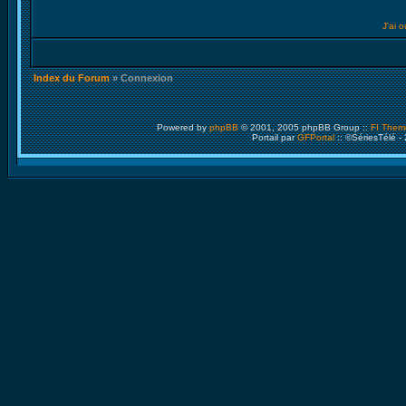
J'ai 
Index du Forum
» Connexion
Powered by
phpBB
© 2001, 2005 phpBB Group ::
FI Them
Portail par
GFPortal
:: ©SériesTélé -