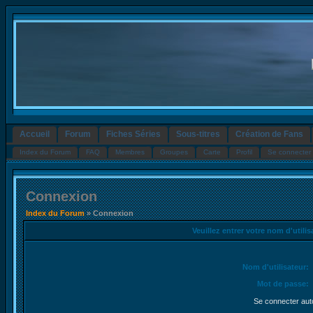
Accueil
Forum
Fiches Séries
Sous-titres
Création de Fans
Index du Forum
FAQ
Membres
Groupes
Carte
Profil
Se connecter 
Connexion
Index du Forum
» Connexion
Veuillez entrer votre nom d'utili
Nom d'utilisateur:
Mot de passe:
Se connecter aut