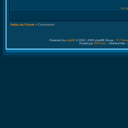
J'ai 
Index du Forum
» Connexion
Powered by
phpBB
© 2001, 2005 phpBB Group ::
FI Them
Portail par
GFPortal
:: ©SériesTélé -