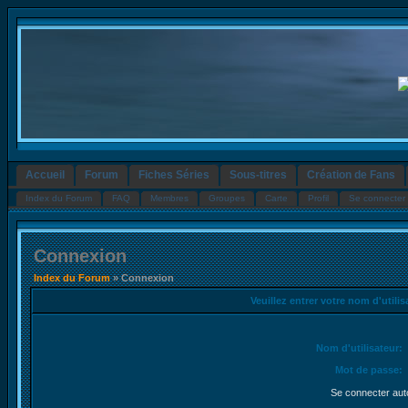
Accueil
Forum
Fiches Séries
Sous-titres
Création de Fans
Index du Forum
FAQ
Membres
Groupes
Carte
Profil
Se connecter 
Connexion
Index du Forum
» Connexion
Veuillez entrer votre nom d'utili
Nom d'utilisateur:
Mot de passe:
Se connecter aut