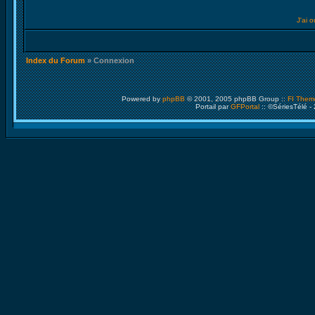
J'ai 
Index du Forum
» Connexion
Powered by
phpBB
© 2001, 2005 phpBB Group ::
FI Them
Portail par
GFPortal
:: ©SériesTélé -