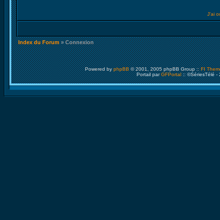
J'ai 
Index du Forum
» Connexion
Powered by
phpBB
© 2001, 2005 phpBB Group ::
FI Them
Portail par
GFPortal
:: ©SériesTélé -