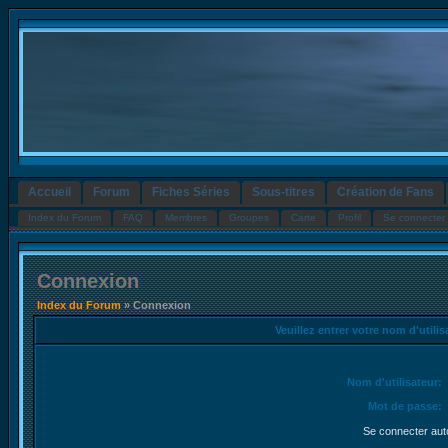
Accueil
Forum
Fiches Séries
Sous-titres
Création de Fans
Index du Forum
FAQ
Membres
Groupes
Carte
Profil
Se connecter 
Connexion
Index du Forum
» Connexion
Veuillez entrer votre nom d'utili
Nom d'utilisateur:
Mot de passe:
Se connecter aut