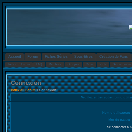
Accueil
Forum
Fiches Séries
Sous-titres
Création de Fans
Index du Forum
FAQ
Membres
Groupes
Carte
Profil
Se connecter 
Connexion
Index du Forum
» Connexion
Veuillez entrer votre nom d'utili
Nom d'utilisateur:
Mot de passe:
Se connecter aut