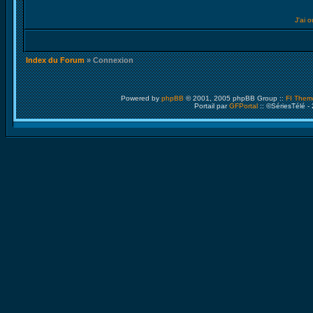
J'ai 
Index du Forum
» Connexion
Powered by
phpBB
© 2001, 2005 phpBB Group ::
FI Them
Portail par
GFPortal
:: ©SériesTélé -