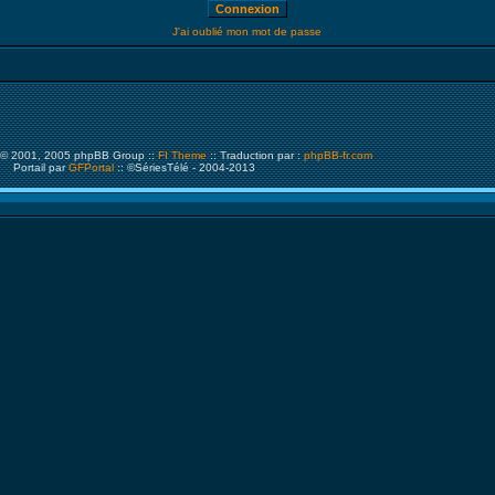
J'ai oublié mon mot de passe
© 2001, 2005 phpBB Group ::
FI Theme
:: Traduction par :
phpBB-fr.com
Portail par
GFPortal
:: ©SériesTélé - 2004-2013