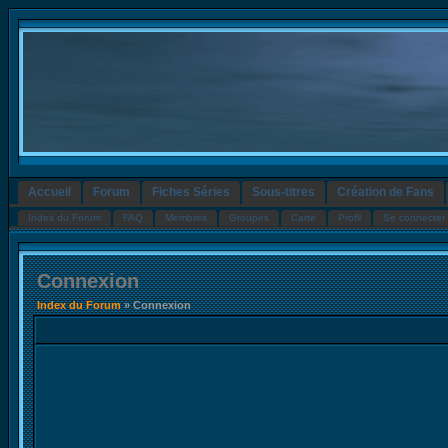
Accueil
Forum
Fiches Séries
Sous-titres
Création de Fans
Index du Forum
FAQ
Membres
Groupes
Carte
Profil
Se connecter 
Connexion
Index du Forum
» Connexion