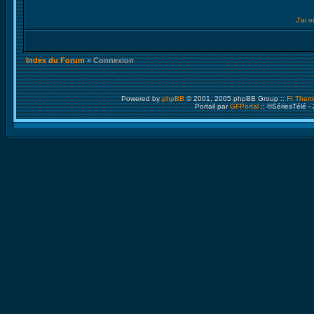
J'ai 
Index du Forum
» Connexion
Powered by
phpBB
© 2001, 2005 phpBB Group ::
FI Them
Portail par
GFPortal
:: ©SériesTélé -