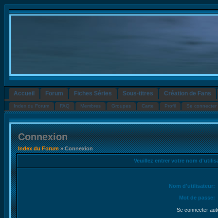
Accueil
Forum
Fiches Séries
Sous-titres
Création de Fans
Index du Forum
FAQ
Membres
Groupes
Carte
Profil
Se connecter 
Connexion
Index du Forum
» Connexion
Veuillez entrer votre nom d'utili
Nom d'utilisateur:
Mot de passe:
Se connecter aut