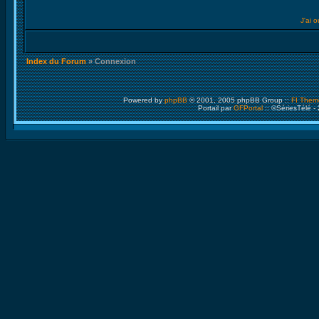
J'ai 
Index du Forum
» Connexion
Powered by
phpBB
© 2001, 2005 phpBB Group ::
FI Them
Portail par
GFPortal
:: ©SériesTélé -