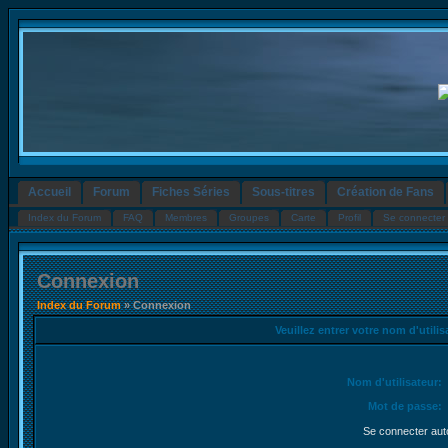
Accueil
Forum
Fiches Séries
Sous-titres
Création de Fans
Index du Forum
FAQ
Membres
Groupes
Carte
Profil
Se connecter 
Connexion
Index du Forum
» Connexion
Veuillez entrer votre nom d'utili
Nom d'utilisateur:
Mot de passe:
Se connecter aut