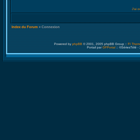
J'ai 
Index du Forum
» Connexion
Powered by
phpBB
© 2001, 2005 phpBB Group ::
FI Them
Portail par
GFPortal
:: ©SériesTélé -