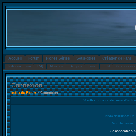
Accueil
Forum
Fiches Séries
Sous-titres
Création de Fans
Index du Forum
FAQ
Membres
Groupes
Carte
Profil
Se connecter 
Connexion
Index du Forum
» Connexion
Veuillez entrer votre nom d'utili
Nom d'utilisateur:
Mot de passe:
Se connecter aut