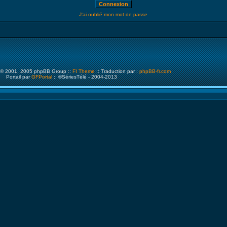
J'ai oublié mon mot de passe
© 2001, 2005 phpBB Group ::
FI Theme
:: Traduction par :
phpBB-fr.com
Portail par
GFPortal
:: ©SériesTélé - 2004-2013