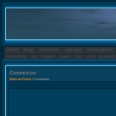
Accueil
Forum
Fiches Séries
Sous-titres
Création de Fans
Index du Forum
FAQ
Membres
Groupes
Carte
Profil
Se connecter 
Connexion
Index du Forum
» Connexion