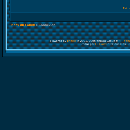
J'ai 
Index du Forum
» Connexion
Powered by
phpBB
© 2001, 2005 phpBB Group ::
FI Them
Portail par
GFPortal
:: ©SériesTélé -