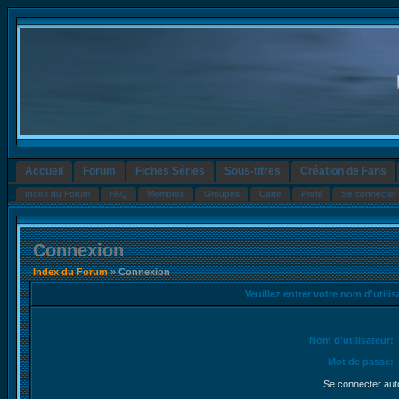
Accueil
Forum
Fiches Séries
Sous-titres
Création de Fans
Index du Forum
FAQ
Membres
Groupes
Carte
Profil
Se connecter 
Connexion
Index du Forum
» Connexion
Veuillez entrer votre nom d'utili
Nom d'utilisateur:
Mot de passe:
Se connecter aut