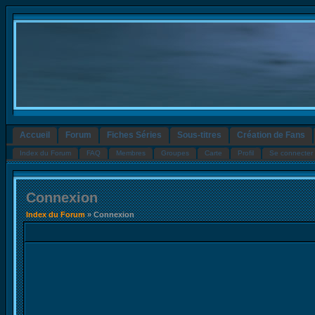
Accueil
Forum
Fiches Séries
Sous-titres
Création de Fans
Index du Forum
FAQ
Membres
Groupes
Carte
Profil
Se connecter 
Connexion
Index du Forum
» Connexion