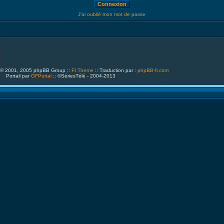
J'ai oublié mon mot de passe
© 2001, 2005 phpBB Group ::
FI Theme
:: Traduction par :
phpBB-fr.com
Portail par
GFPortal
:: ©SériesTélé - 2004-2013