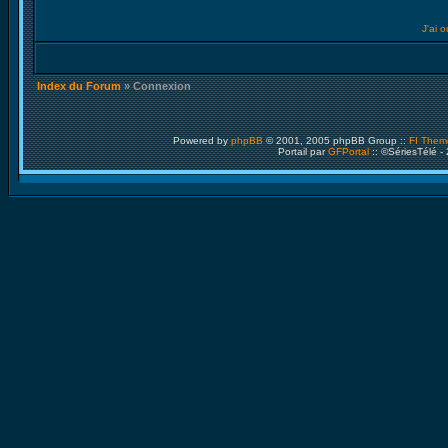
J'ai 
Index du Forum
» Connexion
Powered by
phpBB
© 2001, 2005 phpBB Group ::
FI Them
Portail par
GFPortal
:: ©SériesTélé -