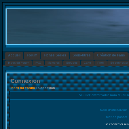
Accueil
Forum
Fiches Séries
Sous-titres
Création de Fans
Index du Forum
FAQ
Membres
Groupes
Carte
Profil
Se connecter 
Connexion
Index du Forum
» Connexion
Veuillez entrer votre nom d'utili
Nom d'utilisateur:
Mot de passe:
Se connecter aut