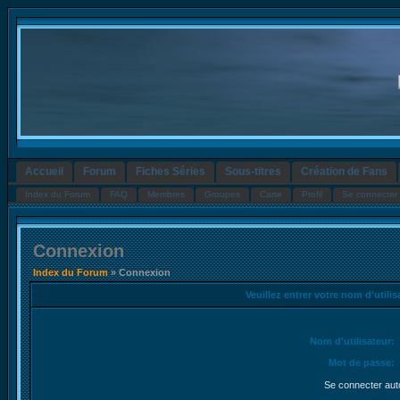
Accueil
Forum
Fiches Séries
Sous-titres
Création de Fans
Index du Forum
FAQ
Membres
Groupes
Carte
Profil
Se connecter 
Connexion
Index du Forum
» Connexion
Veuillez entrer votre nom d'utili
Nom d'utilisateur:
Mot de passe:
Se connecter aut