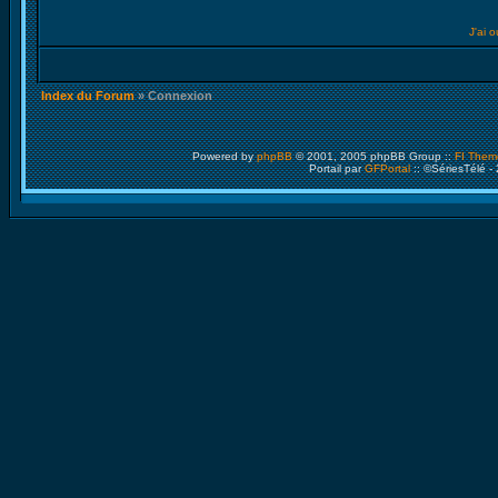
J'ai 
Index du Forum
» Connexion
Powered by
phpBB
© 2001, 2005 phpBB Group ::
FI Them
Portail par
GFPortal
:: ©SériesTélé -