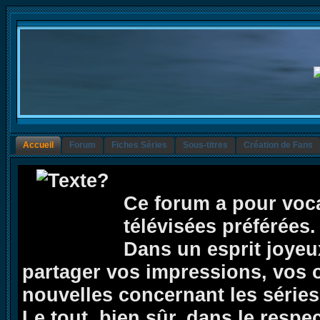
Accueil
Forum
Fiches Séries
Sous-titres
Création de Fans
Ce forum a pour voca
télévisées préférées.
Dans un esprit joyeux,
partager vos impressions, vos op
nouvelles concernant les séries 
Le tout, bien sûr, dans le respe