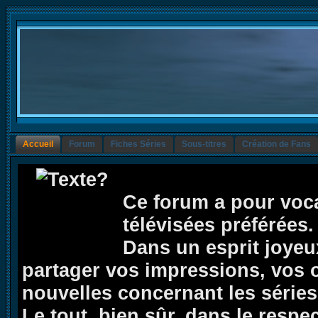
Accueil
Forum
Fiches Séries
Sous-titres
Création de Fans
Ce forum a pour voca
télévisées préférées.
Dans un esprit joyeux,
partager vos impressions, vos op
nouvelles concernant les séries 
Le tout, bien sûr, dans le respe