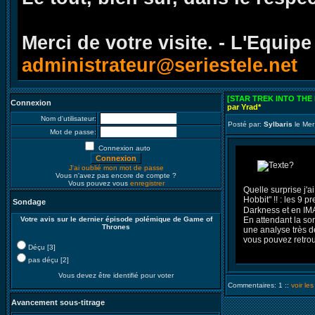
Merci de votre visite. - L'Equipe
administrateur@seriestele.net
[STAR TREK INTO THE
Connexion
par Yrad*
Nom d'utilisateur:
Posté par:
Sylbaris
le Mer
Mot de passe:
Connexion auto
J'ai oublié mon mot de passe
Vous n'avez pas encore de compte ?
Vous pouvez vous
enregistrer
Quelle surprise j'a
Hobbit" !! : les 9 
Sondage
Darkness et en IMA
Votre avis sur le dernier épisode polémique de Game of
En attendant la sor
Thrones
une analyse très d
vous pouvez retrouv
Déçu [3]
pas déçu [2]
Vous devez être identifié pour voter
Commentaires: 1 ::
voir le
Avancement sous-titrage