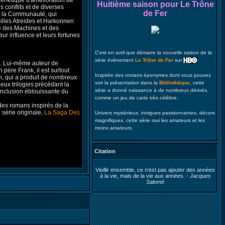
énétique d'amélioration de
Huitième saison pour Le Trône
 conflits et de diverses
de Fer
de la Communauté, qui
illes Atreides et Harkonnen
e des Machines et des
leur influence et leurs fortunes
C'est en avril que démarre la nouvelle saison de la
série évènement
Le Trône de Fer
sur
7. Lui-même auteur de
père Frank, il est surtout
Inspirée des romans éponymes dont vous pouvez
n, qui a produit de nombreux
voir la présentation dans la
Bibliothèque
, cette
eux trilogies précédant la
série a donné naissance à de nombreux dérivés,
onclusion éblouissante du
comme un jeu de carte très célèbre.
des romans inspirés de la
e série originale,
La Saga Des
Univers mystérieux, intrigues passionnantes, décors
magnifiques, cette série ravi les amateurs et les
moins amateurs.
Citation
Vieillir ensemble, ce n'est pas ajouter des années
à la vie, mais de la vie aux années. -
Jacques
Salomé