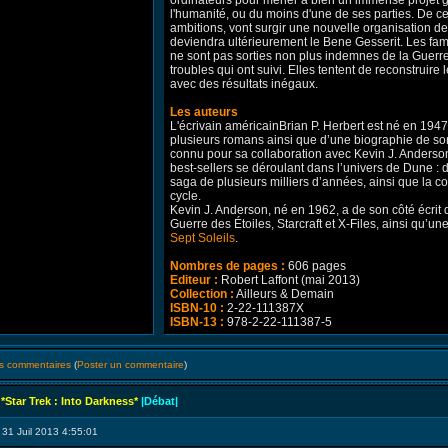
ordinateurs pour mener à bien un immense projet g
l'humanité, ou du moins d'une de ses parties. De ces
ambitions, vont surgir une nouvelle organisation 
deviendra ultérieurement le Bene Gesserit. Les fam
ne sont pas sorties non plus indemnes de la Guerr
troubles qui ont suivi. Elles tentent de reconstruire 
avec des résultats inégaux.
Les auteurs
L'écrivain américainBrian P. Herbert est né en 194
plusieurs romans ainsi que d’une biographie de son 
connu pour sa collaboration avec Kevin J. Anderso
best-sellers se déroulant dans l’univers de Dune : d
saga de plusieurs milliers d’années, ainsi que la c
cycle.
Kevin J. Anderson, né en 1962, a de son côté écrit 
Guerre des Étoiles, Starcraft et X-Files, ainsi qu’un
Sept Soleils
.
Nombres de pages :
606 pages
Editeur :
Robert Laffont (mai 2013)
Collection :
Ailleurs & Demain
ISBN-10 :
2-22-111387X
ISBN-13 :
978-2-22-111387-5
les commentaires
(
Poster un commentaire
)
*Star Trek : Into Darkness*
|Débat|
 31 Juil 2013 4:55:01