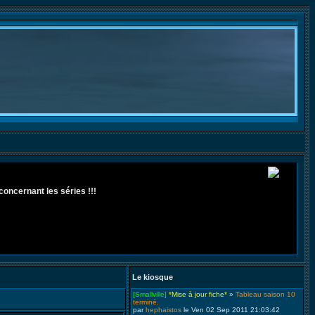
concernant les séries !!!
Le kiosque
[Smallville]
*Mise à jour fiche*
»
Tableau saison 10
terminé.
par
hephaistos
le Ven 02 Sep 2011 21:03:42