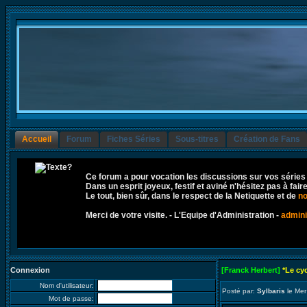
Accueil
Forum
Fiches Séries
Sous-titres
Création de Fans
Ce forum a pour vocation les discussions sur vos séries
Dans un esprit joyeux, festif et aviné n'hésitez pas à fai
Le tout, bien sûr, dans le respect de la Netiquette et de
no
Merci de votre visite. - L'Equipe d'Administration -
admini
Connexion
[Franck Herbert]
*Le cy
Nom d'utilisateur:
Posté par:
Sylbaris
le Mer
Mot de passe: