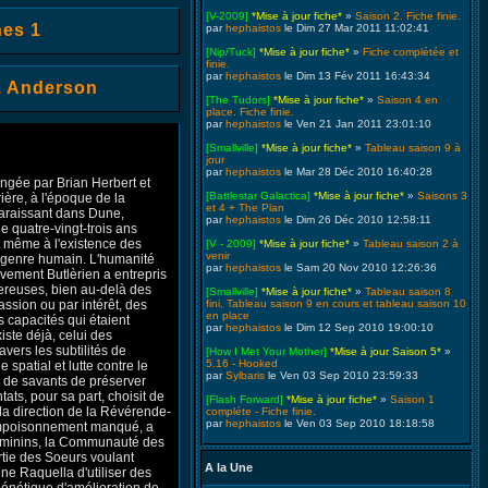
[V-2009]
*Mise à jour fiche*
»
Saison 2. Fiche finie.
es 1
par
hephaistos
le Dim 27 Mar 2011 11:02:41
[Nip/Tuck]
*Mise à jour fiche*
»
Fiche complétée et
finie.
par
hephaistos
le Dim 13 Fév 2011 16:43:34
J. Anderson
[The Tudors]
*Mise à jour fiche*
»
Saison 4 en
place. Fiche finie.
par
hephaistos
le Ven 21 Jan 2011 23:01:10
[Smallville]
*Mise à jour fiche*
»
Tableau saison 9 à
jour
par
hephaistos
le Mar 28 Déc 2010 16:40:28
ngée par Brian Herbert et
[Battlestar Galactica]
*Mise à jour fiche*
»
Saisons 3
ière, à l'époque de la
et 4 + The Plan
paraissant dans Dune,
par
hephaistos
le Dim 26 Déc 2010 12:58:11
ue quatre-vingt-trois ans
et même à l'existence des
[V - 2009]
*Mise à jour fiche*
»
Tableau saison 2 à
venir
 genre humain. L'humanité
par
hephaistos
le Sam 20 Nov 2010 12:26:36
uvement Butlèrien a entrepris
ereuses, bien au-delà des
[Smallville]
*Mise à jour fiche*
»
Tableau saison 8
ssion ou par intérêt, des
fini, Tableau saison 9 en cours et tableau saison 10
en place
 capacités qui étaient
par
hephaistos
le Dim 12 Sep 2010 19:00:10
ste déjà, celui des
avers les subtilités de
[How I Met Your Mother]
*Mise à jour Saison 5*
»
5.16 - Hooked
spatial et lutte contre le
par
Sylbaris
le Ven 03 Sep 2010 23:59:33
 de savants de préserver
tats, pour sa part, choisit de
[Flash Forward]
*Mise à jour fiche*
»
Saison 1
la direction de la Révérende-
compléte - Fiche finie.
par
hephaistos
le Ven 03 Sep 2010 18:18:58
 empoisonnement manqué, a
féminins, la Communauté des
rtie des Soeurs voulant
A la Une
ne Raquella d'utiliser des