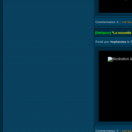
Commentaires: 4 ::
voir le
[Defiance]
*La nouvelle
Posté par:
hephaistos
le 
Commentaires: 5 ::
voir le