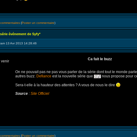
s commentaires
(
Poster un commentaire
)
 série événement de Syfy*
Sam 13 Avr 2013 14:28:46
Ca fait le buzz
On ne pouvait pas ne pas vous parler de la série dont tout le monde parle
autres buzz.
Defiance
est la nouvelle série que
nous propose pour ce
Sera-t-elle à la hauteur des attentes ? A vous de nous le dire
Source
:
Site Officiel
s commentaires
(
Poster un commentaire
)