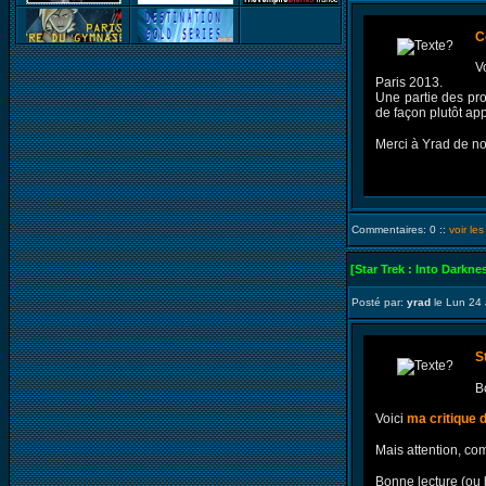
C
V
Paris 2013.
Une partie des pro
de façon plutôt app
Merci à Yrad de n
Commentaires: 0 ::
voir le
[Star Trek : Into Darkne
Posté par:
yrad
le Lun 24 
S
B
Voici
ma critique d
Mais attention, com
Bonne lecture (ou