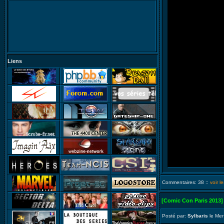
Liens
Commentaires: 38 ::
voir 
[Comic Con Paris 2013]
Posté par:
Sylbaris
le Mer