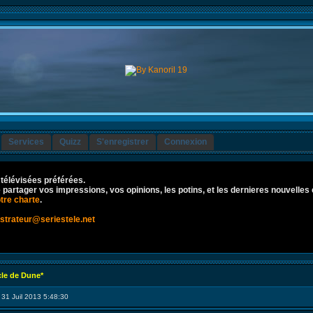
Services
Quizz
S'enregistrer
Connexion
 télévisées préférées.
re partager vos impressions, vos opinions, les potins, et les dernieres nouvelles 
tre charte
.
strateur@seriestele.net
cle de Dune*
 31 Juil 2013 5:48:30