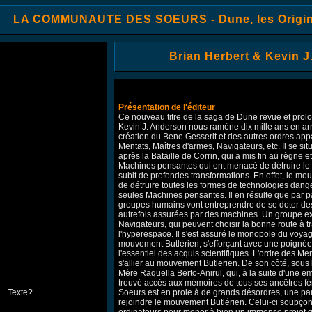
LA COMMUNAUTE DES SOEURS - Dune, les Origin
Brian Herbert & Kevin 
Présentation de l'éditeur
Ce nouveau titre de la saga de Dune revue et prolo
Kevin J. Anderson nous ramène dix mille ans en arr
création du Bene Gesserit et des autres ordres ap
Mentats, Maîtres d'armes, Navigateurs, etc. Il se sit
après la Bataille de Corrin, qui a mis fin au règne 
Machines pensantes qui ont menacé de détruire le
subit de profondes transformations. En effet, le mo
de détruire toutes les formes de technologies dang
seules Machines pensantes. Il en résulte que par pa
groupes humains vont entreprendre de se doter des
autrefois assurées par des machines. Un groupe exi
Navigateurs, qui peuvent choisir la bonne route à tr
l'hyperespace. Il s'est assuré le monopole du voyage 
mouvement Butlèrien, s'efforçant avec une poignée
l'essentiel des acquis scientifiques. L'ordre des Men
s'allier au mouvement Butlerien. De son côté, sous 
Mère Raquella Berto-Anirul, qui, à la suite d'une
trouvé accès aux mémoires de tous ses ancêtres 
Soeurs est en proie à de grands désordres, une pa
rejoindre le mouvement Butlérien. Celui-ci soupçon