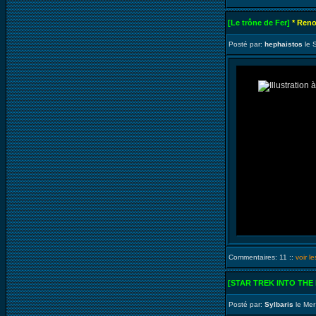
[Le trône de Fer]
* Reno
Posté par:
hephaistos
le 
Commentaires: 11 ::
voir l
[STAR TREK INTO THE
Posté par:
Sylbaris
le Mer