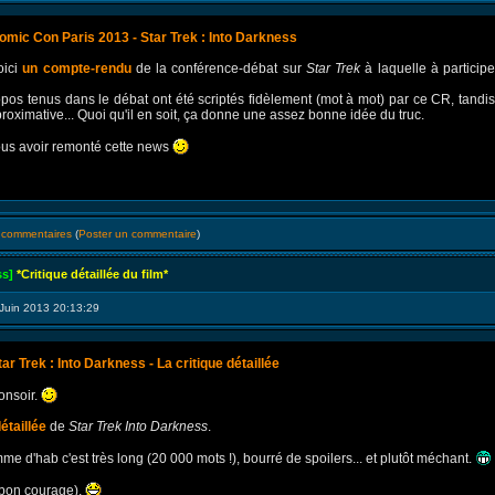
omic Con Paris 2013 - Star Trek : Into Darkness
oici
un compte-rendu
de la conférence-débat sur
Star Trek
à laquelle à particip
pos tenus dans le débat ont été scriptés fidèlement (mot à mot) par ce CR, tandis
roximative... Quoi qu'il en soit, ça donne une assez bonne idée du truc.
ous avoir remonté cette news
s commentaires
(
Poster un commentaire
)
ss]
*Critique détaillée du film*
Juin 2013 20:13:29
tar Trek : Into Darkness - La critique détaillée
onsoir.
étaillée
de
Star Trek Into Darkness
.
me d'hab c'est très long (20 000 mots !), bourré de spoilers... et plutôt méchant.
 bon courage).