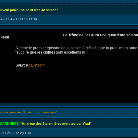
uvelé pour une 3e et une 4e saison*
Sam 13 Avr 2013 14:14:36
Le Trône de Fer aura une quatrième saison
A peine le premier épisode de la saison 3 diffusé, que la production anno
faut dire que les chiffres sont excellents !!!
Source
:
EW.com
es commentaires
(
Poster un commentaire
)
 DARKNESS]
*Analyse des 9 premières minutes par Yrad*
 26 Déc 2012 2:14:18