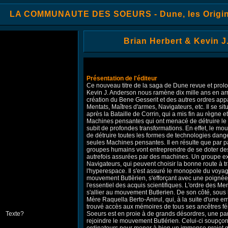
LA COMMUNAUTE DES SOEURS - Dune, les Origin
Brian Herbert & Kevin 
Présentation de l'éditeur
Ce nouveau titre de la saga de Dune revue et prolo
Kevin J. Anderson nous ramène dix mille ans en arr
création du Bene Gesserit et des autres ordres ap
Mentats, Maîtres d'armes, Navigateurs, etc. Il se sit
après la Bataille de Corrin, qui a mis fin au règne 
Machines pensantes qui ont menacé de détruire le
subit de profondes transformations. En effet, le mo
de détruire toutes les formes de technologies dang
seules Machines pensantes. Il en résulte que par pa
groupes humains vont entreprendre de se doter des
autrefois assurées par des machines. Un groupe exi
Navigateurs, qui peuvent choisir la bonne route à tr
l'hyperespace. Il s'est assuré le monopole du voyage 
mouvement Butlèrien, s'efforçant avec une poignée
l'essentiel des acquis scientifiques. L'ordre des Men
s'allier au mouvement Butlerien. De son côté, sous 
Mère Raquella Berto-Anirul, qui, à la suite d'une
trouvé accès aux mémoires de tous ses ancêtres 
Soeurs est en proie à de grands désordres, une pa
rejoindre le mouvement Butlérien. Celui-ci soupçon