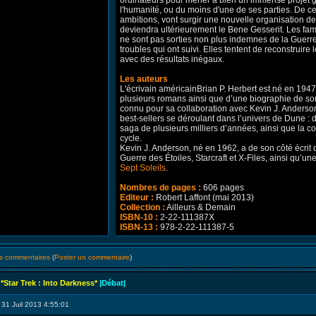
ordinateurs pour mener à bien un immense projet g
l'humanité, ou du moins d'une de ses parties. De ces
ambitions, vont surgir une nouvelle organisation 
deviendra ultérieurement le Bene Gesserit. Les fam
ne sont pas sorties non plus indemnes de la Guerr
troubles qui ont suivi. Elles tentent de reconstruire 
avec des résultats inégaux.
Les auteurs
L'écrivain américainBrian P. Herbert est né en 194
plusieurs romans ainsi que d’une biographie de son 
connu pour sa collaboration avec Kevin J. Anderso
best-sellers se déroulant dans l’univers de Dune : d
saga de plusieurs milliers d’années, ainsi que la c
cycle.
Kevin J. Anderson, né en 1962, a de son côté écrit 
Guerre des Étoiles, Starcraft et X-Files, ainsi qu’un
Sept Soleils
.
Nombres de pages :
606 pages
Editeur :
Robert Laffont (mai 2013)
Collection :
Ailleurs & Demain
ISBN-10 :
2-22-111387X
ISBN-13 :
978-2-22-111387-5
les commentaires
(
Poster un commentaire
)
*Star Trek : Into Darkness*
|Débat|
 31 Juil 2013 4:55:01