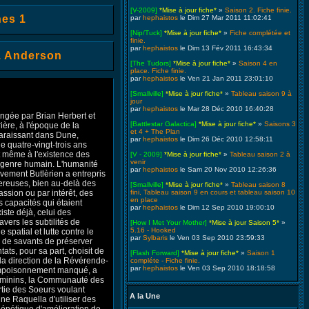
[V-2009]
*Mise à jour fiche*
»
Saison 2. Fiche finie.
es 1
par
hephaistos
le Dim 27 Mar 2011 11:02:41
[Nip/Tuck]
*Mise à jour fiche*
»
Fiche complétée et
finie.
par
hephaistos
le Dim 13 Fév 2011 16:43:34
J. Anderson
[The Tudors]
*Mise à jour fiche*
»
Saison 4 en
place. Fiche finie.
par
hephaistos
le Ven 21 Jan 2011 23:01:10
[Smallville]
*Mise à jour fiche*
»
Tableau saison 9 à
jour
par
hephaistos
le Mar 28 Déc 2010 16:40:28
ngée par Brian Herbert et
[Battlestar Galactica]
*Mise à jour fiche*
»
Saisons 3
ière, à l'époque de la
et 4 + The Plan
paraissant dans Dune,
par
hephaistos
le Dim 26 Déc 2010 12:58:11
ue quatre-vingt-trois ans
et même à l'existence des
[V - 2009]
*Mise à jour fiche*
»
Tableau saison 2 à
venir
 genre humain. L'humanité
par
hephaistos
le Sam 20 Nov 2010 12:26:36
uvement Butlèrien a entrepris
ereuses, bien au-delà des
[Smallville]
*Mise à jour fiche*
»
Tableau saison 8
ssion ou par intérêt, des
fini, Tableau saison 9 en cours et tableau saison 10
en place
 capacités qui étaient
par
hephaistos
le Dim 12 Sep 2010 19:00:10
ste déjà, celui des
avers les subtilités de
[How I Met Your Mother]
*Mise à jour Saison 5*
»
5.16 - Hooked
spatial et lutte contre le
par
Sylbaris
le Ven 03 Sep 2010 23:59:33
 de savants de préserver
tats, pour sa part, choisit de
[Flash Forward]
*Mise à jour fiche*
»
Saison 1
la direction de la Révérende-
compléte - Fiche finie.
par
hephaistos
le Ven 03 Sep 2010 18:18:58
 empoisonnement manqué, a
féminins, la Communauté des
rtie des Soeurs voulant
A la Une
ne Raquella d'utiliser des