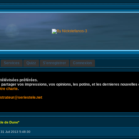
Services
Quizz
S'enregistrer
Connexion
 télévisées préférées.
re partager vos impressions, vos opinions, les potins, et les dernieres nouvelles 
tre charte
.
strateur@seriestele.net
cle de Dune*
 31 Juil 2013 5:48:30