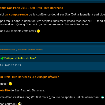
omic Con Paris 2013 - Star Trek : Into Darkness
oici
un compte-rendu
de la conférence-débat sur
Star Trek
à laquelle à particip
pos tenus dans le débat ont été scriptés fidèlement (mot à mot) par ce CR, tandis
roximative... Quoi qu'il en soit, ça donne une assez bonne idée du truc.
ous avoir remonté cette news
s commentaires
(
Poster un commentaire
)
ss]
*Critique détaillée du film*
Juin 2013 20:13:29
tar Trek : Into Darkness - La critique détaillée
onsoir.
étaillée
de
Star Trek Into Darkness
.
me d'hab c'est très long (20 000 mots !), bourré de spoilers... et plutôt méchant.
 bon courage).