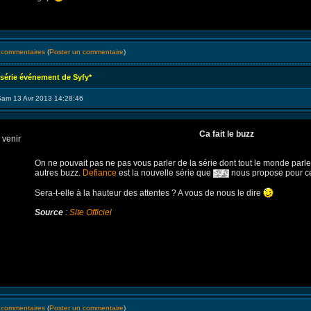
s commentaires
(
Poster un commentaire
)
 série événement de Syfy*
Sam 13 Avr 2013 14:28:46
Ca fait le buzz
On ne pouvait pas ne pas vous parler de la série dont tout le monde parle
autres buzz.
Defiance
est la nouvelle série que
nous propose pour ce
Sera-t-elle à la hauteur des attentes ? A vous de nous le dire
Source
:
Site Officiel
s commentaires
(
Poster un commentaire
)