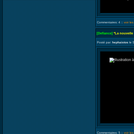
Commentaires: 4 ::
voir le
[Defiance]
*La nouvelle
Posté par:
hephaistos
le 
Commentaires: 5 ::
voir le