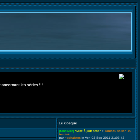
concernant les séries !!!
Le kiosque
[Smallville]
*Mise à jour fiche*
»
Tableau saison 10
terminé.
par
hephaistos
le Ven 02 Sep 2011 21:03:42