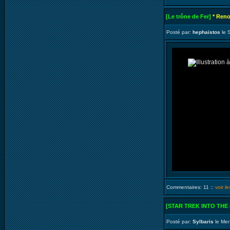
[Le trône de Fer]
* Reno
Posté par:
hephaistos
le 
Commentaires: 11 ::
voir l
[STAR TREK INTO THE
Posté par:
Sylbaris
le Mer