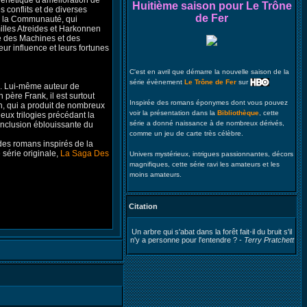
énétique d'amélioration de
Huitième saison pour Le Trône
 conflits et de diverses
de Fer
de la Communauté, qui
illes Atreides et Harkonnen
e des Machines et des
leur influence et leurs fortunes
C'est en avril que démarre la nouvelle saison de la
série évènement
Le Trône de Fer
sur
7. Lui-même auteur de
père Frank, il est surtout
Inspirée des romans éponymes dont vous pouvez
n, qui a produit de nombreux
voir la présentation dans la
Bibliothèque
, cette
eux trilogies précédant la
série a donné naissance à de nombreux dérivés,
onclusion éblouissante du
comme un jeu de carte très célèbre.
des romans inspirés de la
e série originale,
La Saga Des
Univers mystérieux, intrigues passionnantes, décors
magnifiques, cette série ravi les amateurs et les
moins amateurs.
Citation
Un arbre qui s'abat dans la forêt fait-il du bruit s'il
n'y a personne pour l'entendre ? -
Terry Pratchett