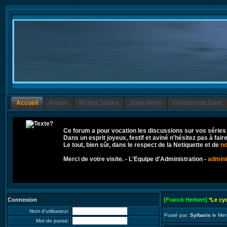
Accueil
Forum
Fiches Séries
Sous-titres
Création de Fans
Ce forum a pour vocation les discussions sur vos séries
Dans un esprit joyeux, festif et aviné n'hésitez pas à fai
Le tout, bien sûr, dans le respect de la Netiquette et de
no
Merci de votre visite. - L'Equipe d'Administration -
admini
Connexion
[Franck Herbert]
*Le cy
Nom d'utilisateur:
Posté par:
Sylbaris
le Mer
Mot de passe: