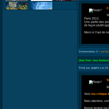
C
V
Paris 2013.
Une partie des pro
de façon plutôt app
Merci à Yrad de n
Commentaires: 0 ::
voir le
[Star Trek : Into Darkne
Posté par:
yrad
le Lun 24 
S
B
Voici
ma critique d
Mais attention, com
Bonne lecture (ou