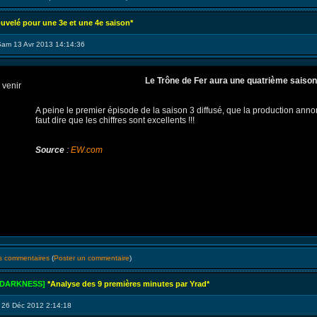
uvelé pour une 3e et une 4e saison*
Sam 13 Avr 2013 14:14:36
Le Trône de Fer aura une quatrième saison
A peine le premier épisode de la saison 3 diffusé, que la production anno
faut dire que les chiffres sont excellents !!!
Source
:
EW.com
es commentaires
(
Poster un commentaire
)
 DARKNESS]
*Analyse des 9 premières minutes par Yrad*
 26 Déc 2012 2:14:18