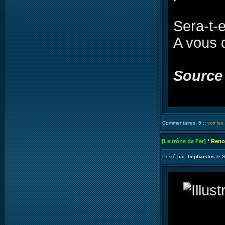
Sera-t-e
A vous 
Source
Commentaires: 5 ::
voir le
[Le trône de Fer]
* Reno
Posté par:
hephaistos
le 