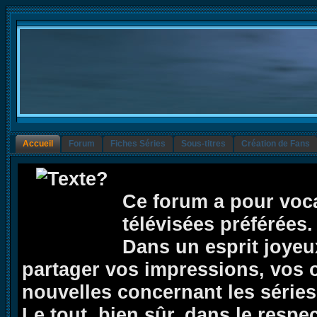
Accueil
Forum
Fiches Séries
Sous-titres
Création de Fans
Ce forum a pour voca
télévisées préférées.
Dans un esprit joyeux,
partager vos impressions, vos op
nouvelles concernant les séries 
Le tout, bien sûr, dans le respe