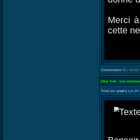
Merci à
cette n
Commentaires: 0 ::
voir le
[Star Trek : Into Darkne
Posté par:
yrad
le Lun 24 