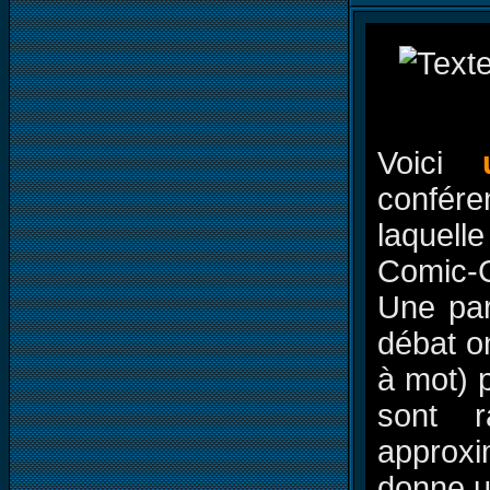
Voici
confér
laquell
Comic-C
Une par
débat on
à mot) 
sont r
approxim
donne u