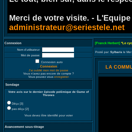
Merci de votre visite. - L'Equipe
administrateur@seriestele.net
Connexion
[Franck Herbert]
*Le cy
Nom d'utilisateur:
Posté par:
Sylbaris
le Mer
Mot de passe:
Connexion auto
LA COMMUN
J'ai oublié mon mot de passe
Vous n'avez pas encore de compte ?
Vous pouvez vous
enregistrer
Sondage
Votre avis sur le dernier épisode polémique de Game of
Thrones
Déçu [3]
pas déçu [2]
Vous devez être identifié pour voter
Avancement sous-titrage