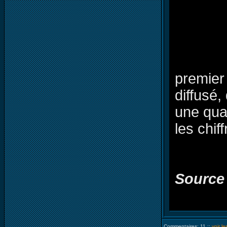
premier
diffusé
une quat
les chif
Source
Commentaires: 11 ::
voir l