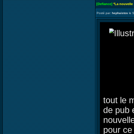
[Defiance]
*La nouvelle
Posté par:
hephaistos
le 
tout le 
de pub 
nouvell
pour ce 