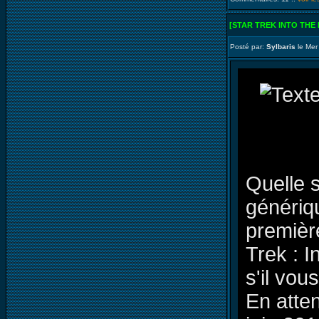
[STAR TREK INTO THE
Posté par:
Sylbaris
le Mer
Quelle s
génériqu
premièr
Trek : 
s'il vous
En atten