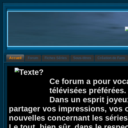
Accueil
Forum
Fiches Séries
Sous-titres
Création de Fans
Ce forum a pour voca
télévisées préférées.
Dans un esprit joyeux,
partager vos impressions, vos op
nouvelles concernant les séries 
Le tout, bien sûr, dans le respe