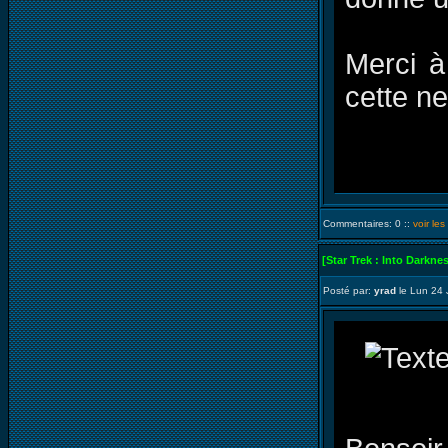
Merci à
cette n
Commentaires: 0 ::
voir le
[Star Trek : Into Darkne
Posté par:
yrad
le Lun 24 