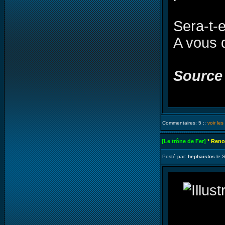
Sera-t-e
A vous 
Source
Commentaires: 5 ::
voir le
[Le trône de Fer]
* Reno
Posté par:
hephaistos
le 