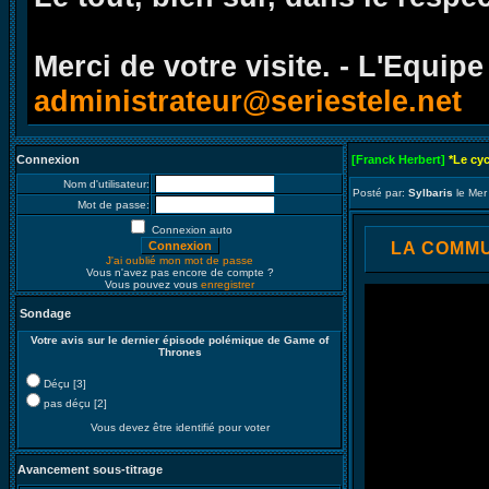
Merci de votre visite. - L'Equipe
administrateur@seriestele.net
Connexion
[Franck Herbert]
*Le cy
Nom d'utilisateur:
Posté par:
Sylbaris
le Mer
Mot de passe:
Connexion auto
LA COMMUN
J'ai oublié mon mot de passe
Vous n'avez pas encore de compte ?
Vous pouvez vous
enregistrer
Sondage
Votre avis sur le dernier épisode polémique de Game of
Thrones
Déçu [3]
pas déçu [2]
Vous devez être identifié pour voter
Avancement sous-titrage