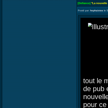
[Defiance]
*La nouvelle
Posté par:
hephaistos
le 
tout le 
de pub 
nouvell
pour ce 