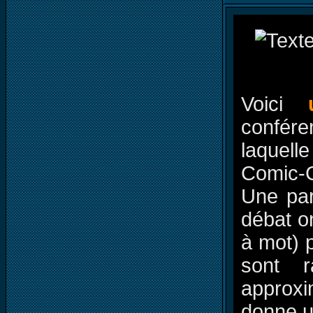
Voici
confér
laquell
Comic-C
Une par
débat on
à mot) 
sont r
approxim
donne u