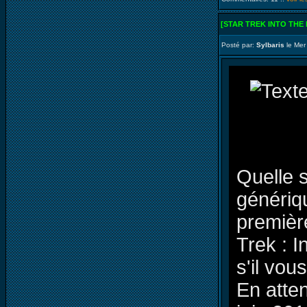
[STAR TREK INTO THE
Posté par:
Sylbaris
le Mer
Quelle s
génériqu
premièr
Trek : 
s'il vous
En atten