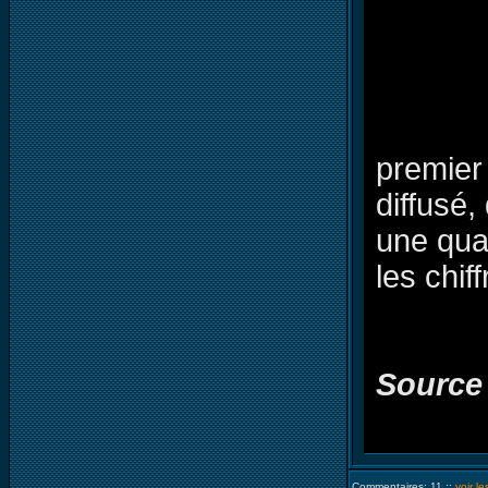
premier
diffusé
une quat
les chif
Source
Commentaires: 11 ::
voir l