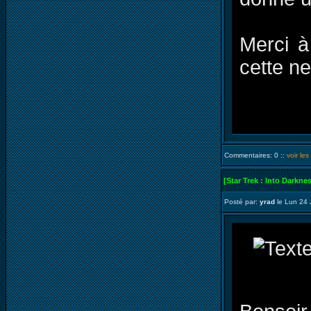
Merci à
cette n
Commentaires: 0 ::
voir le
[Star Trek : Into Darkne
Posté par:
yrad
le Lun 24 