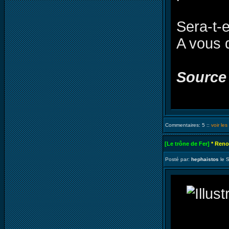
Sera-t-e
A vous 
Source
Commentaires: 5 ::
voir le
[Le trône de Fer]
* Reno
Posté par:
hephaistos
le 