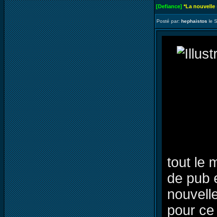
[Defiance]
*La nouvelle
Posté par:
hephaistos
le 
tout le 
de pub 
nouvell
pour ce 