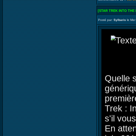
[STAR TREK INTO THE
Posté par:
Sylbaris
le Mer
Quelle s
génériqu
premièr
Trek : 
s'il vous
En atten