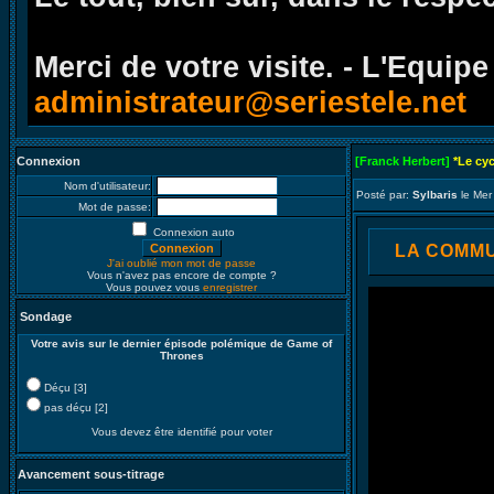
Merci de votre visite. - L'Equipe
administrateur@seriestele.net
Connexion
[Franck Herbert]
*Le cy
Nom d'utilisateur:
Posté par:
Sylbaris
le Mer
Mot de passe:
Connexion auto
LA COMMUN
J'ai oublié mon mot de passe
Vous n'avez pas encore de compte ?
Vous pouvez vous
enregistrer
Sondage
Votre avis sur le dernier épisode polémique de Game of
Thrones
Déçu [3]
pas déçu [2]
Vous devez être identifié pour voter
Avancement sous-titrage