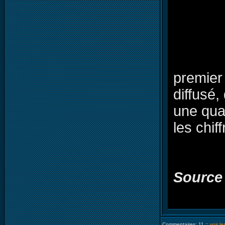
premier
diffusé
une quat
les chif
Source
Commentaires: 11 ::
voir l