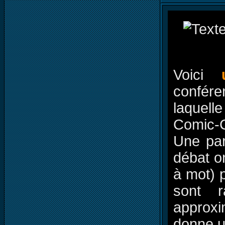
Voici
confér
laquell
Comic-C
Une par
débat on
à mot) 
sont r
approxim
donne u