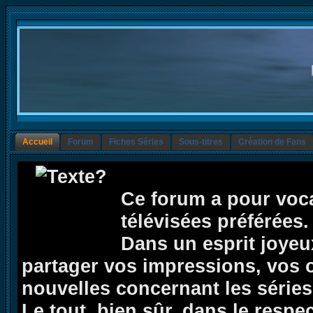
Accueil
Forum
Fiches Séries
Sous-titres
Création de Fans
Ce forum a pour voca
télévisées préférées.
Dans un esprit joyeux,
partager vos impressions, vos op
nouvelles concernant les séries 
Le tout, bien sûr, dans le respe