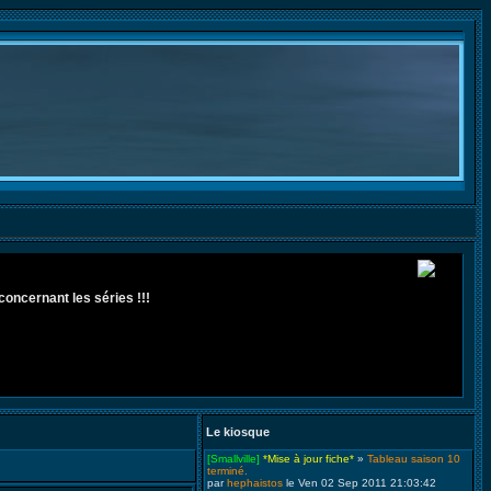
concernant les séries !!!
Le kiosque
[Smallville]
*Mise à jour fiche*
»
Tableau saison 10
terminé.
par
hephaistos
le Ven 02 Sep 2011 21:03:42