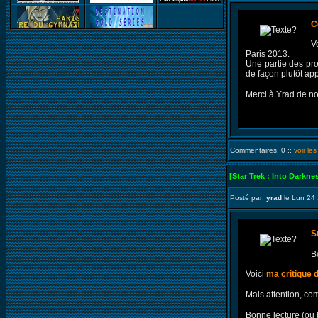
C
V
Paris 2013.
Une partie des pro
de façon plutôt app
Merci à Yrad de n
Commentaires: 0 ::
voir le
[Star Trek : Into Darkne
Posté par:
yrad
le Lun 24 
S
B
Voici
ma critique d
Mais attention, com
Bonne lecture (ou