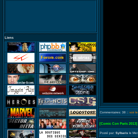
Liens
Commentaires: 38 ::
voir 
[Comic Con Paris 2013]
Posté par:
Sylbaris
le Mer