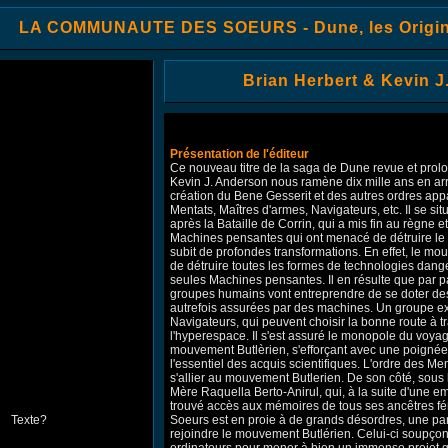
LA COMMUNAUTE DES SOEURS - Dune, les Origin
Brian Herbert & Kevin 
Présentation de l'éditeur
Ce nouveau titre de la saga de Dune revue et prolo
Kevin J. Anderson nous ramène dix mille ans en arr
création du Bene Gesserit et des autres ordres ap
Mentats, Maîtres d'armes, Navigateurs, etc. Il se sit
après la Bataille de Corrin, qui a mis fin au règne 
Machines pensantes qui ont menacé de détruire le
subit de profondes transformations. En effet, le mo
de détruire toutes les formes de technologies dang
seules Machines pensantes. Il en résulte que par pa
groupes humains vont entreprendre de se doter des
autrefois assurées par des machines. Un groupe exi
Navigateurs, qui peuvent choisir la bonne route à tr
l'hyperespace. Il s'est assuré le monopole du voyage 
mouvement Butlèrien, s'efforçant avec une poignée
l'essentiel des acquis scientifiques. L'ordre des Men
s'allier au mouvement Butlerien. De son côté, sous 
Mère Raquella Berto-Anirul, qui, à la suite d'une
trouvé accès aux mémoires de tous ses ancêtres 
Soeurs est en proie à de grands désordres, une pa
rejoindre le mouvement Butlérien. Celui-ci soupçon