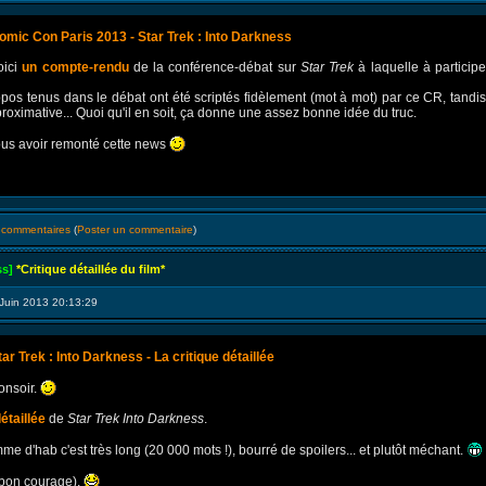
omic Con Paris 2013 - Star Trek : Into Darkness
oici
un compte-rendu
de la conférence-débat sur
Star Trek
à laquelle à particip
pos tenus dans le débat ont été scriptés fidèlement (mot à mot) par ce CR, tandis
roximative... Quoi qu'il en soit, ça donne une assez bonne idée du truc.
ous avoir remonté cette news
s commentaires
(
Poster un commentaire
)
ss]
*Critique détaillée du film*
Juin 2013 20:13:29
tar Trek : Into Darkness - La critique détaillée
onsoir.
étaillée
de
Star Trek Into Darkness
.
me d'hab c'est très long (20 000 mots !), bourré de spoilers... et plutôt méchant.
 bon courage).