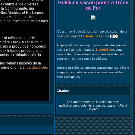
énétique d'amélioration de
Huitième saison pour Le Trône
 conflits et de diverses
de Fer
de la Communauté, qui
illes Atreides et Harkonnen
e des Machines et des
leur influence et leurs fortunes
C'est en avril que démarre la nouvelle saison de la
série évènement
Le Trône de Fer
sur
7. Lui-même auteur de
père Frank, il est surtout
Inspirée des romans éponymes dont vous pouvez
n, qui a produit de nombreux
voir la présentation dans la
Bibliothèque
, cette
eux trilogies précédant la
série a donné naissance à de nombreux dérivés,
onclusion éblouissante du
comme un jeu de carte très célèbre.
des romans inspirés de la
e série originale,
La Saga Des
Univers mystérieux, intrigues passionnantes, décors
magnifiques, cette série ravi les amateurs et les
moins amateurs.
Citation
Les adversaires de la peine de mort
guillotineraient volontiers ses partisans. -
René
Barjavel