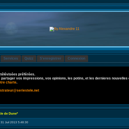
Services
Quizz
S'enregistrer
Connexion
 télévisées préférées.
re partager vos impressions, vos opinions, les potins, et les dernieres nouvelles 
tre charte
.
strateur@seriestele.net
cle de Dune*
 31 Juil 2013 5:48:30