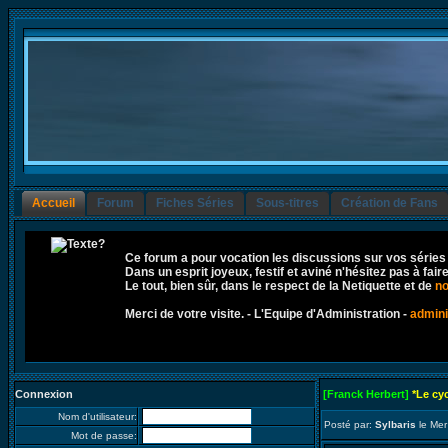
Accueil
Forum
Fiches Séries
Sous-titres
Création de Fans
Ce forum a pour vocation les discussions sur vos séries
Dans un esprit joyeux, festif et aviné n'hésitez pas à fai
Le tout, bien sûr, dans le respect de la Netiquette et de
no
Merci de votre visite. - L'Equipe d'Administration -
admini
Connexion
[Franck Herbert]
*Le cy
Nom d'utilisateur:
Posté par:
Sylbaris
le Mer
Mot de passe: