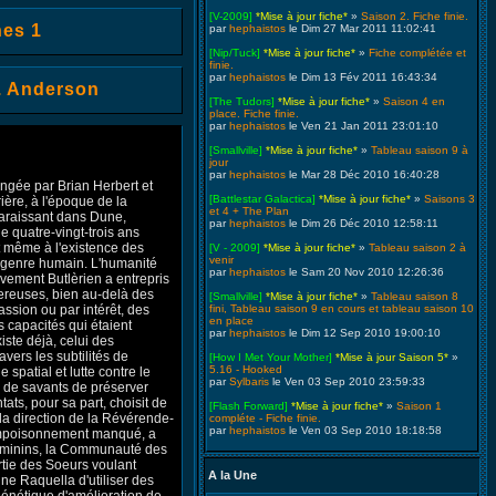
[V-2009]
*Mise à jour fiche*
»
Saison 2. Fiche finie.
es 1
par
hephaistos
le Dim 27 Mar 2011 11:02:41
[Nip/Tuck]
*Mise à jour fiche*
»
Fiche complétée et
finie.
par
hephaistos
le Dim 13 Fév 2011 16:43:34
J. Anderson
[The Tudors]
*Mise à jour fiche*
»
Saison 4 en
place. Fiche finie.
par
hephaistos
le Ven 21 Jan 2011 23:01:10
[Smallville]
*Mise à jour fiche*
»
Tableau saison 9 à
jour
par
hephaistos
le Mar 28 Déc 2010 16:40:28
ngée par Brian Herbert et
[Battlestar Galactica]
*Mise à jour fiche*
»
Saisons 3
ière, à l'époque de la
et 4 + The Plan
paraissant dans Dune,
par
hephaistos
le Dim 26 Déc 2010 12:58:11
ue quatre-vingt-trois ans
et même à l'existence des
[V - 2009]
*Mise à jour fiche*
»
Tableau saison 2 à
venir
 genre humain. L'humanité
par
hephaistos
le Sam 20 Nov 2010 12:26:36
uvement Butlèrien a entrepris
ereuses, bien au-delà des
[Smallville]
*Mise à jour fiche*
»
Tableau saison 8
ssion ou par intérêt, des
fini, Tableau saison 9 en cours et tableau saison 10
en place
 capacités qui étaient
par
hephaistos
le Dim 12 Sep 2010 19:00:10
ste déjà, celui des
avers les subtilités de
[How I Met Your Mother]
*Mise à jour Saison 5*
»
5.16 - Hooked
spatial et lutte contre le
par
Sylbaris
le Ven 03 Sep 2010 23:59:33
 de savants de préserver
tats, pour sa part, choisit de
[Flash Forward]
*Mise à jour fiche*
»
Saison 1
la direction de la Révérende-
compléte - Fiche finie.
par
hephaistos
le Ven 03 Sep 2010 18:18:58
 empoisonnement manqué, a
féminins, la Communauté des
rtie des Soeurs voulant
A la Une
ne Raquella d'utiliser des