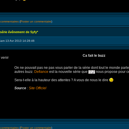
s commentaires
(
Poster un commentaire
)
 série événement de Syfy*
Sam 13 Avr 2013 14:28:46
Ca fait le buzz
On ne pouvait pas ne pas vous parler de la série dont tout le monde parle
autres buzz.
Defiance
est la nouvelle série que
nous propose pour ce
Sera-t-elle à la hauteur des attentes ? A vous de nous le dire
Source
:
Site Officiel
s commentaires
(
Poster un commentaire
)