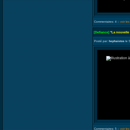
Commentaires: 4 ::
voir le
[Defiance]
*La nouvelle
Posté par:
hephaistos
le 
Commentaires: 5 ::
voir le