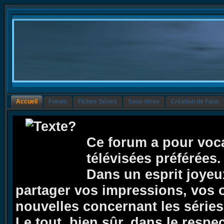
Accueil
Forum
Fiches Séries
Sous-titres
Création de Fans
Ce forum a pour voca
télévisées préférées.
Dans un esprit joyeux,
partager vos impressions, vos op
nouvelles concernant les séries 
Le tout, bien sûr, dans le respe