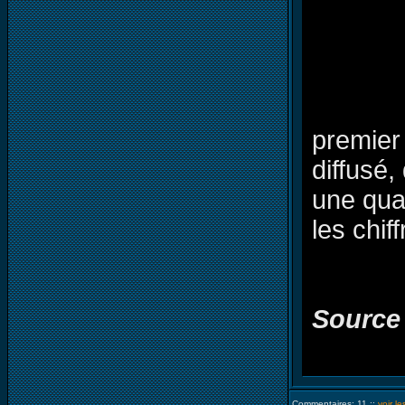
premier
diffusé
une quat
les chif
Source
Commentaires: 11 ::
voir l