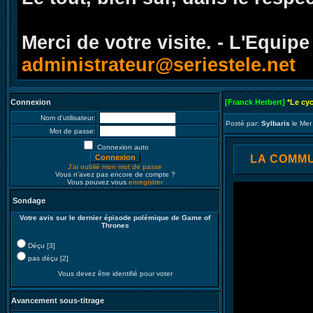
Merci de votre visite. - L'Equipe
administrateur@seriestele.net
Connexion
[Franck Herbert]
*Le cy
Nom d'utilisateur:
Posté par:
Sylbaris
le Mer
Mot de passe:
Connexion auto
LA COMMUN
J'ai oublié mon mot de passe
Vous n'avez pas encore de compte ?
Vous pouvez vous
enregistrer
Sondage
Votre avis sur le dernier épisode polémique de Game of
Thrones
Déçu [3]
pas déçu [2]
Vous devez être identifié pour voter
Avancement sous-titrage