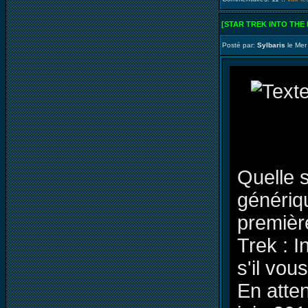
[STAR TREK INTO THE
Posté par:
Sylbaris
le Mer
Quelle s
génériqu
premièr
Trek : 
s'il vous
En atten