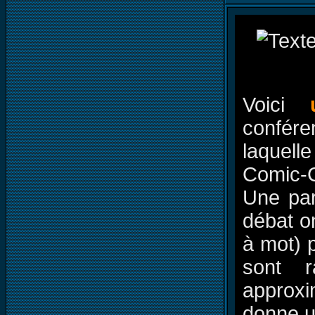
Voici
confér
laquell
Comic-C
Une par
débat on
à mot) 
sont r
approxim
donne u