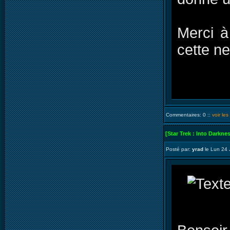
Merci à
cette n
Commentaires: 0 ::
voir le
[Star Trek : Into Darkne
Posté par:
yrad
le Lun 24 