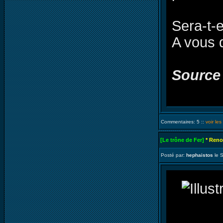
Sera-t-e
A vous 
Source
Commentaires: 5 ::
voir le
[Le trône de Fer]
* Reno
Posté par:
hephaistos
le 