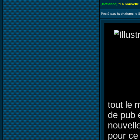
[Defiance]
*La nouvelle
Posté par:
hephaistos
le 
tout le 
de pub 
nouvell
pour ce 