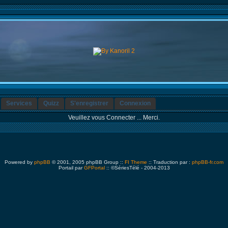
Services
Quizz
S'enregistrer
Connexion
Veuillez vous Connecter ... Merci.
Powered by
phpBB
© 2001, 2005 phpBB Group ::
FI Theme
:: Traduction par :
phpBB-fr.com
Portail par
GFPortal
:: ©SériesTélé - 2004-2013