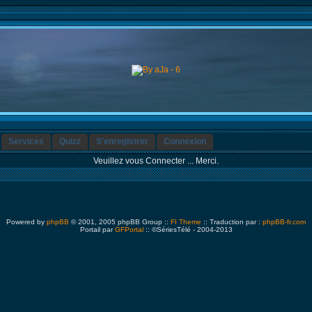
Services
Quizz
S'enregistrer
Connexion
Veuillez vous Connecter ... Merci.
Powered by
phpBB
© 2001, 2005 phpBB Group ::
FI Theme
:: Traduction par :
phpBB-fr.com
Portail par
GFPortal
:: ©SériesTélé - 2004-2013